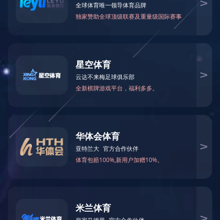
2023年
2023年职业教育质量一等奖
桂平市教育局2023年颁布