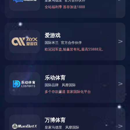
桂平艺术学校上贵港新闻了
2023年11月7日上午，贵港市人大常委会主任彭东光率调研组
一行6人到我校进行考察调研，桂平市人大常委会主任蒙爱杏，
副主任陆桂明及相关领导陪同调研，我校张毅书记带领调研组
成员视察调研我校。